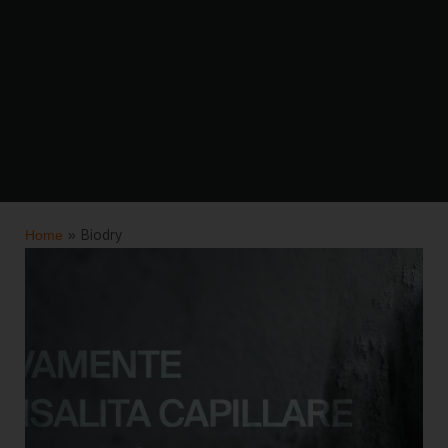
Home
»
Biodry