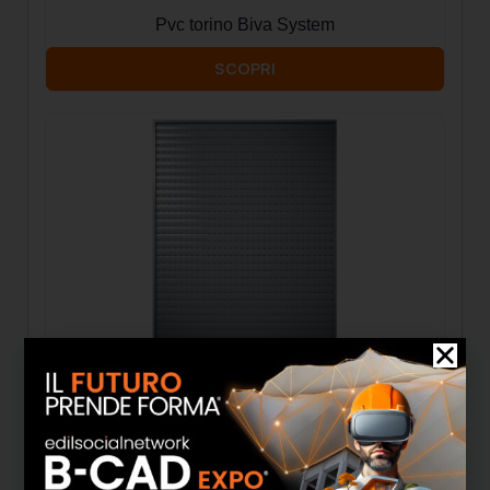
Pvc torino Biva System
SCOPRI
Pvc sole 5 Biva System