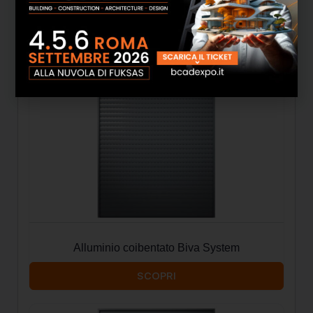
SCOPRI
Alluminio coibentato Biva System
SCOPRI