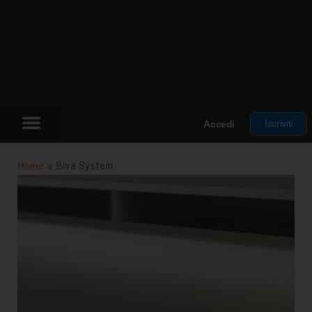
Iscriviti
Accedi
Home
»
Biva System