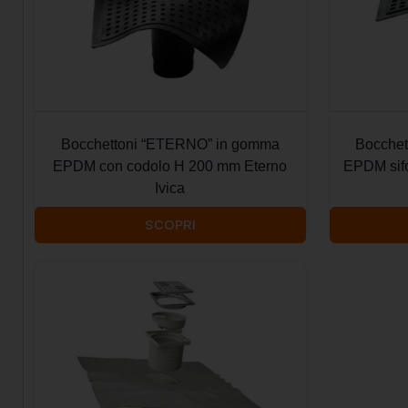
Bocchettoni “ETERNO” in gomma
Bocche
EPDM con codolo H 200 mm Eterno
EPDM sif
Ivica
SCOPRI