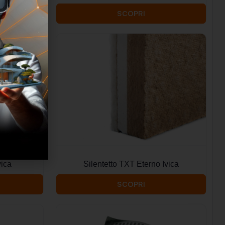
SCOPRI
vica
Silentetto TXT Eterno Ivica
SCOPRI