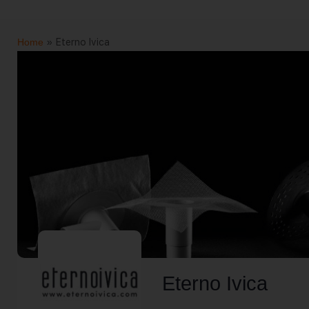
Home
»
Eterno Ivica
Eterno Ivica