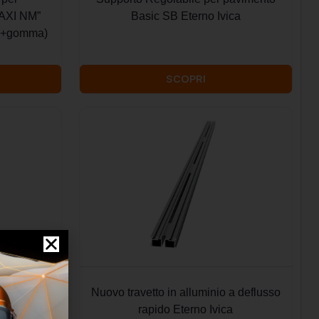
AXI NM”
Basic SB Eterno Ivica
(pp+gomma)
SCOPRI
n alluminio
Nuovo travetto in alluminio a deflusso
o Ivica
rapido Eterno Ivica