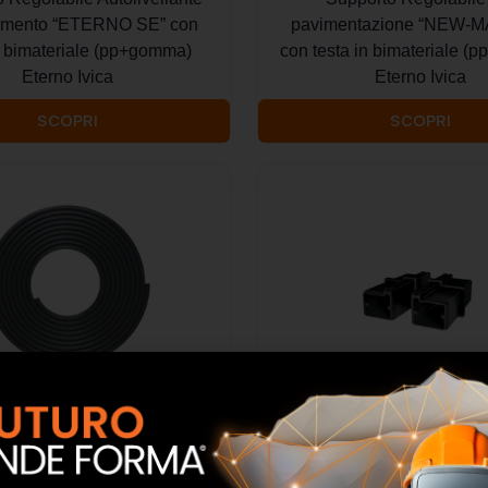
vimento “ETERNO SE” con
pavimentazione “NEW-M
n bimateriale (pp+gomma)
con testa in bimateriale 
Eterno Ivica
Eterno Ivica
SCOPRI
SCOPRI
ione in PVC per travetto a
Nuovo giunto per travetto i
sso rapido Eterno Ivica
a deflusso rapido Etern