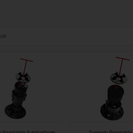
atti
 Regolabile Autolivellante
Supporto Regolabile