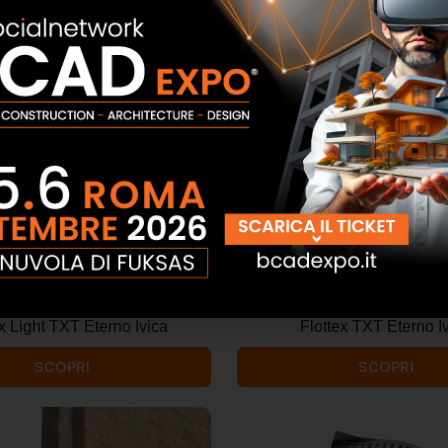
SCOPRI
SCOPRI
x Light TXT Eterno Ivica
Flottex TXT Eterno I
SCOPRI
SCOPRI