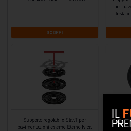
per pa
testa i
SCOPRI
Supporto regolabile Star.T per
Guarniz
pavimentazioni esterne Eterno Ivica
deflu