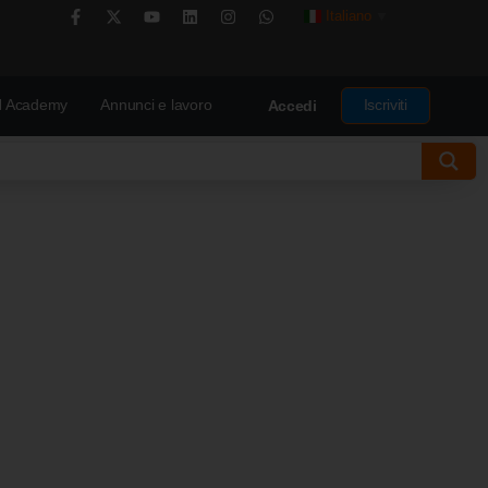
Italiano
▼
 Academy
Annunci e lavoro
Iscriviti
Accedi