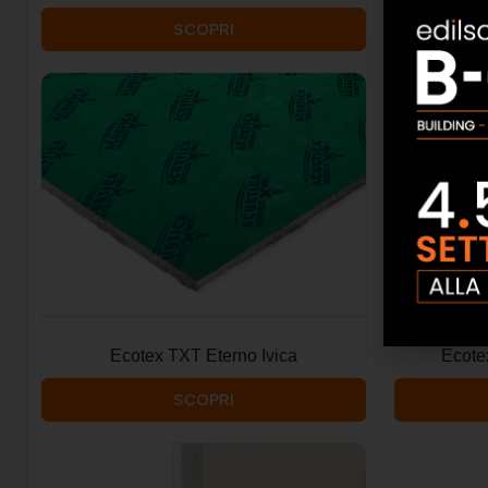
SCOPRI
Ecotex TXT Eterno Ivica
Ecote
SCOPRI