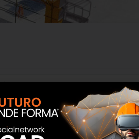
tti
agine Aziendali.