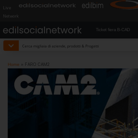
Live
Network
Ticket fiera B-CAD
Home
»
FARO CAM2