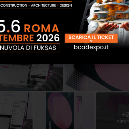
licato un aggiornamento
+
Altre 