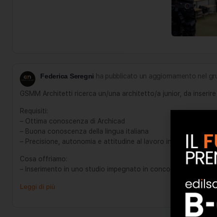
Federica Seregni
ha pubblicato un aggiornamento nel g
GSMM Architetti ricerca un/una architetto/a junior, da inserir
Requisiti:
– Ottima conoscenza di Archicad
– Buona conoscenza della lingua italiana
– Precisione, autonomia e attitudine al lavoro in team
Cosa offriamo:
– Inserimento in uno studio impegnato in concorsi…
Leggi di più