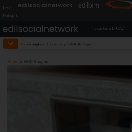
Live
Network
Ticket fiera B-CAD
Home
»
FMG Shapes