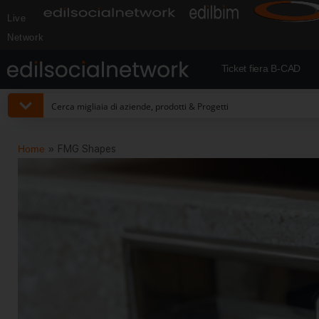
Live
Network
Ticket fiera B-CAD
Home
»
FMG Shapes