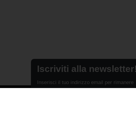
Iscriviti alla newsletter
Inserisci il tuo indirizzo email per rimanere
sempre aggiornato sulle ultime novità.
Pubblicità
Chi siam