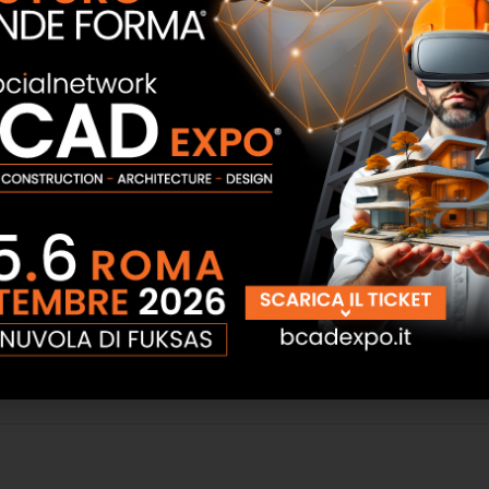
nditori
Contatto agente
gnome
Email
enda o Professione
Indirizzo
vincia
Cap