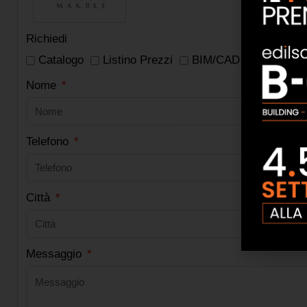
Richiedi
Catalogo
Listino Prezzi
BIM/CAD
Lista rive
Nome
Co
Telefono
Azi
Città
Pro
Messaggio