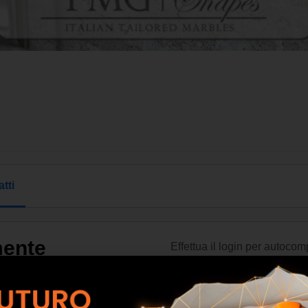
tti
mente
Effettua il login per autocom
la prossima volta che effettu