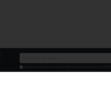
!
Dichiaro di aver preso visione dell'Informativa Privacy e ACCON
finalità di marketing da parte di Edilsocialnetwork
(Per visionare la Pr
Iscriviti
o
Contattaci
Condizioni Generali
Condizioni pagine
Utilizzo del Soc