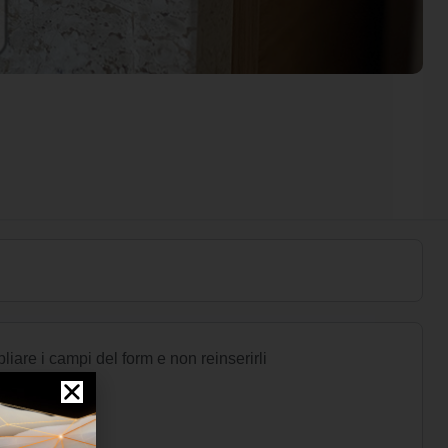
pliare i campi del form e non reinserirli
i una richiesta