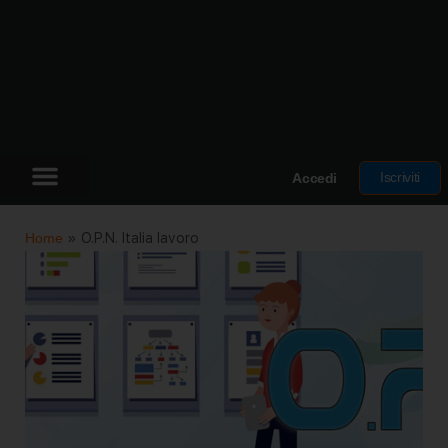
Iscriviti
Accedi
Home
»
O.P.N. Italia lavoro