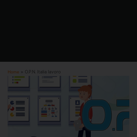
Home
»
O.P.N. Italia lavoro