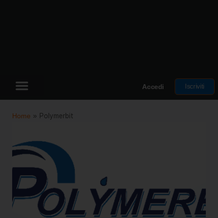
Iscriviti
Accedi
Home
»
Polymerbit