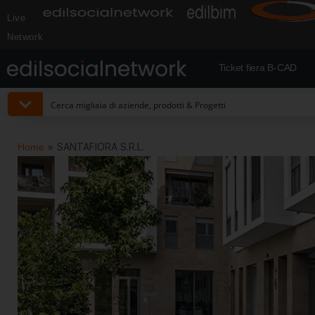
Live
Network
Ticket fiera B-CAD
Home
»
SANTAFIORA S.R.L.