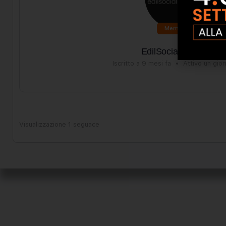
Membro
EdilSocialNetwork
Iscritto a 9 mesi fa
•
Attivo un gior
Visualizzazione 1 seguace