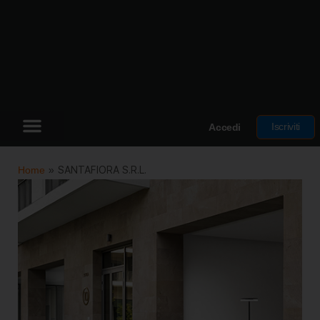
Iscriviti
Accedi
Home
»
SANTAFIORA S.R.L.