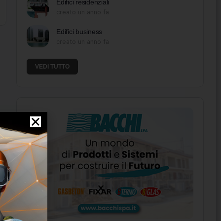
Edifici residenziali
creato un anno fa
Edifici business
creato un anno fa
VEDI TUTTO