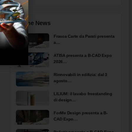
Ultime News
Frasca Carte da Parati presenta
a…
ATISA presenta a B-CAD Expo
2026…
Rinnovabili in edilizia: dal 3
agosto…
LILIUM: il lavabo freestanding
di design…
ForMe Design presenta a B-
CAD Expo…