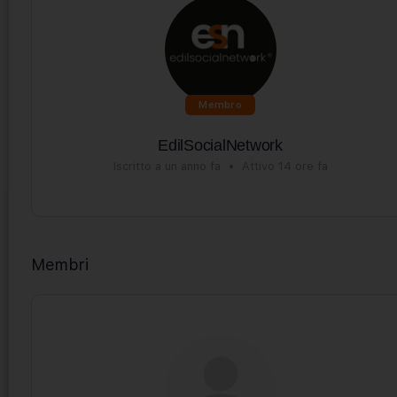
Membro
EdilSocialNetwork
Iscritto a un anno fa
•
Attivo 14 ore fa
Membri