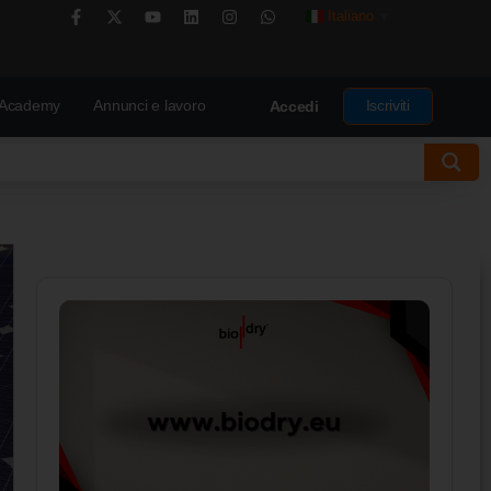
Italiano
▼
Academy
Annunci e lavoro
Iscriviti
Accedi