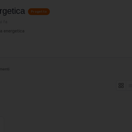
rgetica
Progetto
i fa
za energetica
menti