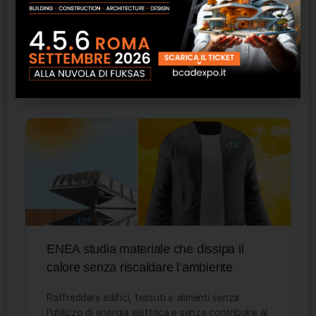
incentivazione che mira a promuovere interventi
di piccole dimensioni per aumentare l’efficienza
energetica e la produzione…
Staff ESN
0
18 Dicembre 2024
ENEA studia materiale che dissipa il
calore senza riscaldare l’ambiente
Raffreddare edifici, tessuti e alimenti senza
l’utilizzo di energia elettrica e senza contribuire al