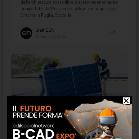
dell’architettura sostenibile è stato recentemente
completato dal Politecnico di Bari e inaugurato a
Gravina in Puglia. Sotto la…
Staff ESN
0
17 Gennaio 2025
Conto Termico 3.0: nuovi incentivi per
rinnovabili ed efficienza energetica
Il Conto Termico 3.0 è il nuovo strumento di