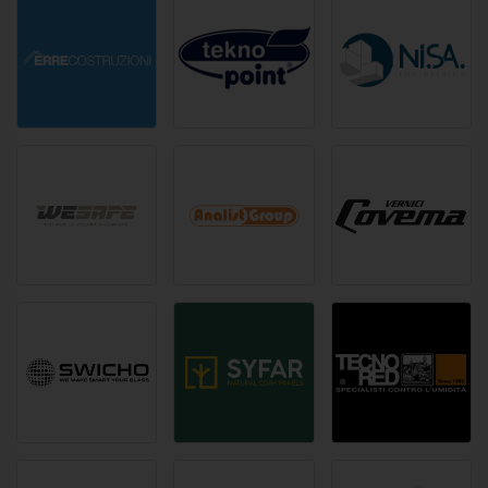
Federica Seregni
ha pubblicato un nuovo
post.
un giorno fa
Impianti sportivi, gli ingegneri: «Servono
norme aggiornate e una governance più
efficiente». Euro 2032 banco di prova per
l'Italia
Oltre il 65% degli impianti sportivi italiani ha più