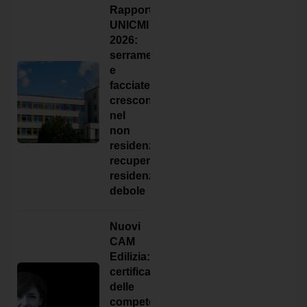
Rapporto
UNICMI
2026:
serramenti
e
facciate
crescono
nel
non
residenziale,
recupero
residenziale
debole
Nuovi
CAM
Edilizia:
certificazione
delle
competenze