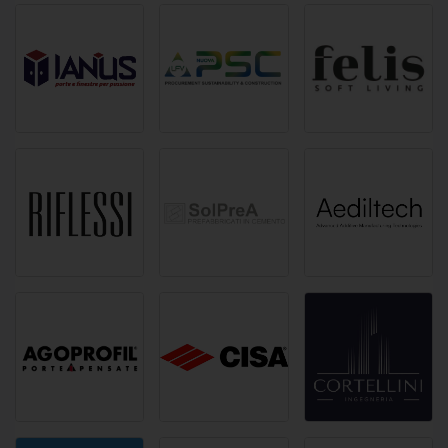
post.
un giorno fa
Fas Italia presenta a B-CAD Expo 2026
soluzioni integrate per l'arredo e le forniture
del settore hospitality
Fas Italia è un’azienda specializzata nella
fornitura di arredi, attrezzature e soluzioni
professionali per il settore […]