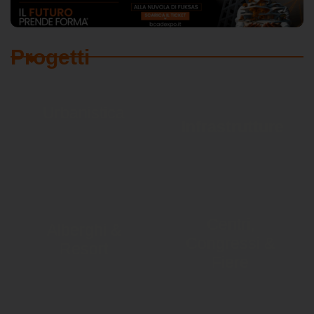
Progetti
Urbanistica
Infrastrutture
Centri,
Alberghi &
Congressi &
Resort
Fiere