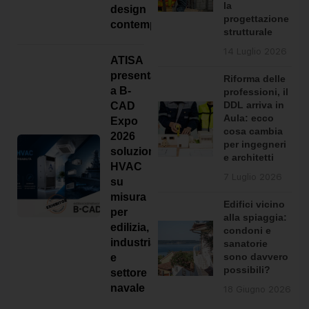
la
design
progettazione
contemporaneo
strutturale
Federica Seregni
ha pubblicato un nuovo
14 Luglio 2026
post.
ATISA
3 giorni fa
presenta
Riforma delle
a B-
professioni, il
DDL arriva in
CAD
Aula: ecco
Expo
cosa cambia
2026
per ingegneri
soluzioni
e architetti
HVAC
7 Luglio 2026
su
misura
Edifici vicino
per
alla spiaggia:
edilizia,
Mutui ipotecari 2025: cresce il capitale
condoni e
industria
sanatorie
erogato, calano i tassi. Il mercato torna a
sono davvero
e
correre
possibili?
settore
Il mercato dei mutui ipotecari torna a mostrare
navale
18 Giugno 2026
segnali di forte dinamismo. Nel 2025