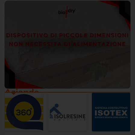
Bovelacci presenta a B-CAD Expo 2026 le
sue soluzioni decorative per l'architettura
d'interni e d'esterni
Aziende
Da oltre cinquant’anni Bovelacci è un punto di
riferimento nella produzione di decorazioni
architettoniche per interni […]
Federica Seregni
ha pubblicato un nuovo