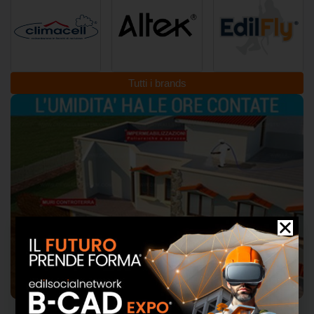
di trent’anni e meno di uno su quattro soddisfa
gli attuali […]
Tutti i brands
Federica Seregni
ha pubblicato un nuovo
post.
un giorno fa
Arrital riunisce la rete italiana e inaugura una