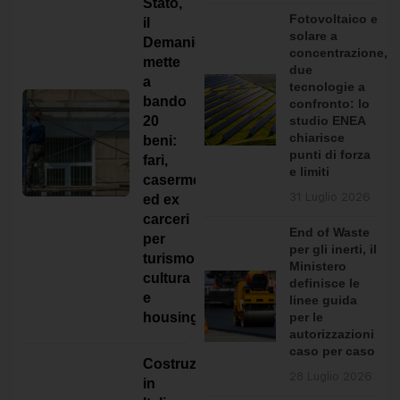
e ristrutturazioni
Stato,
Fotovoltaico e
il
Con l’entrata in vigore delle disposizioni
solare a
Demanio
previste dal Decreto Legislativo 5/2026,
concentrazione,
mette
cambiano le regole […]
due
a
tecnologie a
bando
confronto: lo
studio ENEA
20
chiarisce
beni:
punti di forza
fari,
Federica Seregni
ha pubblicato un
e limiti
caserme
aggiornamento nel gruppo
Alberghi
31 Luglio 2026
ed ex
& Resort
carceri
2 giorni fa
End of Waste
per
per gli inerti, il
Agriturismo Tenute Maestrale:
turismo,
Ministero
un’architettura che emerge dal paesaggio
cultura
definisce le
della Sardegna
e
linee guida
per le
housing
A Donori, nel sud della Sardegna,
Spaziozero
e…
autorizzazioni
caso per caso
Leggi di più
Costruzioni
28 Luglio 2026
in