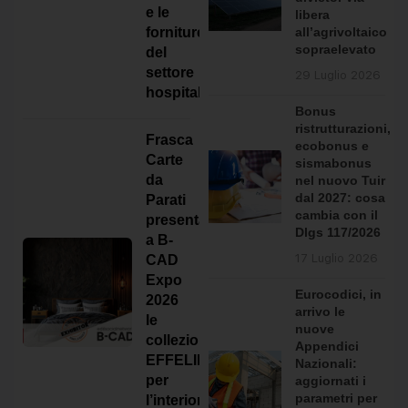
Federica Seregni
ha pubblicato un nuovo
e le
libera
post.
all’agrivoltaico
forniture
3 giorni fa
sopraelevato
del
settore
29 Luglio 2026
hospitality
Bonus
ristrutturazioni,
Frasca
ecobonus e
Carte
sismabonus
da
nel nuovo Tuir
dal 2027: cosa
Parati
cambia con il
presenta
Dlgs 117/2026
a B-
Polistir presenta a B-CAD Expo 2026
17 Luglio 2026
CAD
soluzioni innovative per l'isolamento termico
Expo
Eurocodici, in
e il comfort acustico
2026
arrivo le
le
Dal 1987, Polistir è specializzata nelle soluzioni
nuove
collezioni
Appendici
per l’isolamento termico e acustico degli
EFFELINE
Nazionali:
edifici, distinguendosi […]
per
aggiornati i
parametri per
l’interior