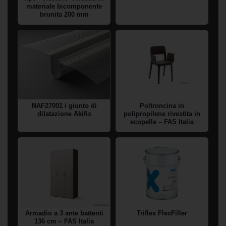
materiale bicomponente
Federica Seregni
ha pubblicato un nuovo
brunita 200 mm
post.
2 giorni fa
NAF27001 / giunto di
Poltroncina in
dilatazione Akifix
polipropilene rivestita in
ecopelle – FAS Italia
Frasca Carte da Parati presenta a B-CAD
Expo 2026 le collezioni EFFELINE per
l'interior design contemporaneo
Frasca Carte da Parati è un’azienda italiana
specializzata nella produzione e distribuzione
di rivestimenti murali […]
Armadio a 3 ante battenti
Triflex FlexFiller
136 cm – FAS Italia