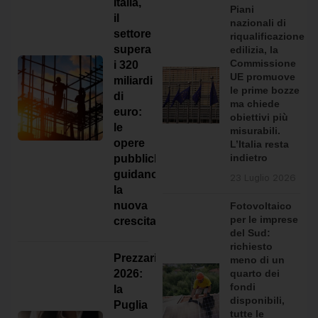
Italia,
Piani
il
nazionali di
settore
riqualificazione
supera
edilizia, la
Commissione
i 320
UE promuove
miliardi
le prime bozze
di
ma chiede
euro:
+2
obiettivi più
le
misurabili.
Altre foto
opere
L’Italia resta
indietro
pubbliche
guidano
23 Luglio 2026
la
nuova
Fotovoltaico
Federica Seregni
ha pubblicato un nuovo
per le imprese
crescita
post.
del Sud:
2 giorni fa
richiesto
Prezzari
meno di un
quarto dei
2026:
fondi
la
disponibili,
Puglia
tutte le