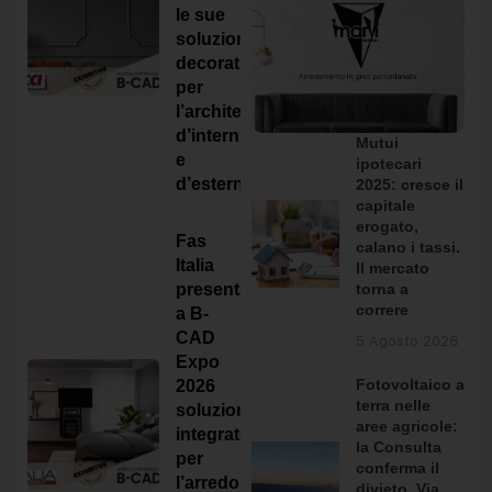
le sue
soluzioni
decorative
per
l’architettura
d’interni
Mutui
e
ipotecari
d’esterni
2025: cresce il
capitale
erogato,
Fas
calano i tassi.
ForMe Design presenta a B-CAD Expo 2026
Italia
Il mercato
sistemi in alluminio per l'architettura
torna a
presenta
contemporanea
correre
a B-
CAD
ForMe Design è un brand italiano specializzato
5 Agosto 2026
Expo
nella progettazione e produzione di sistemi in
Fotovoltaico a
2026
alluminio […]
terra nelle
soluzioni
aree agricole:
integrate
la Consulta
per
conferma il
l’arredo
divieto. Via