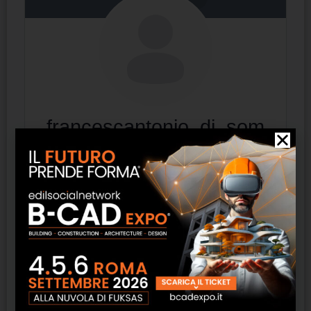
francescantonio_di_som
ma_1996
Professionista / Docente / Impresa edile /
Arredamento
Attivo 3 mesi fa
Cronologia
Profilo
Connessioni