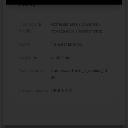
Dettagli
Tipologia di
Professionista / Docente /
Profilo
Impresa edile / Arredamento
Nome
Francescantonio
Cognome
Di Somma
Nome utente
francescantonio_di_somma_19
96
Data di nascita
1996-03-31