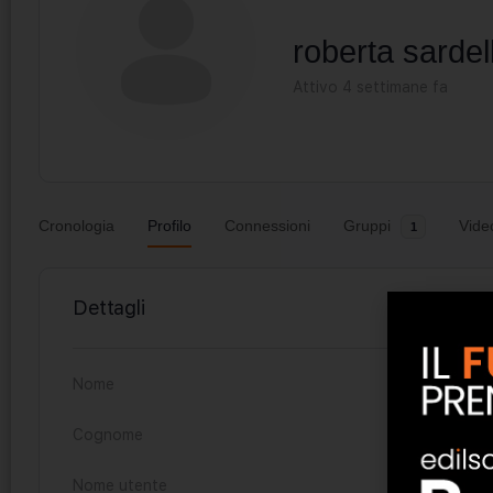
roberta sardel
Attivo 4 settimane fa
Cronologia
Profilo
Connessioni
Gruppi
Vide
1
Dettagli
Nome
roberta
Cognome
sardella
Nome utente
roberta-sar