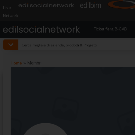
Live
Network
Ticket fiera B-CAD
Home
»
Membri