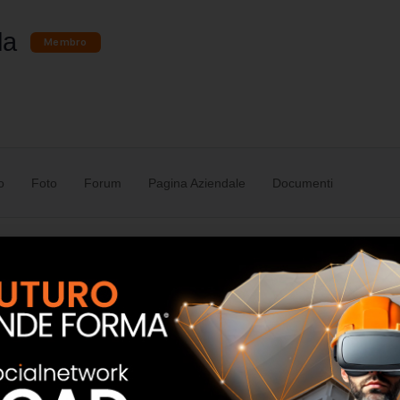
la
Membro
o
Foto
Forum
Pagina Aziendale
Documenti
dellarandstad-it