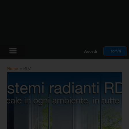
Iscriviti
Accedi
Home
»
RDZ