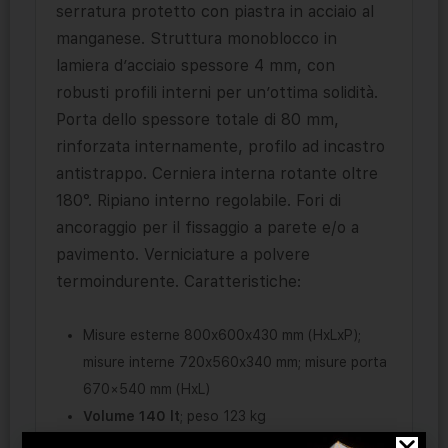
serratura protetto con piastra in acciaio al
manganese. Struttura monoblocco in
lamiera d’acciaio spessore 4 mm, con
robusti profili interni per un’ottima solidità.
Porta dello spessore totale di 80 mm,
rinforzata internamente, profilo ad incastro
antistrappo. Cerniera interna rotante oltre
180°. Ripiano interno regolabile. Fori di
ancoraggio per il fissaggio a parete e/o a
pavimento. Verniciature a polvere
termoindurente. Caratteristiche:
Misure esterne 800x600x430 mm (HxLxP);
misure interne 720x560x340 mm; misure porta
670×540 mm (HxL)
Volume 140 lt
; peso 123 kg
4 catenacci orizzontali e 1+1 catenacci