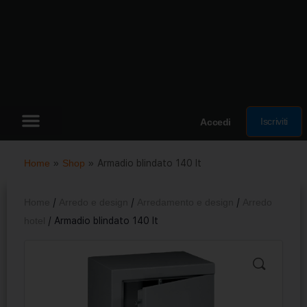
Iscriviti
Accedi
Home
»
Shop
»
Armadio blindato 140 lt
Home
/
Arredo e design
/
Arredamento e design
/
Arredo
hotel
/ Armadio blindato 140 lt