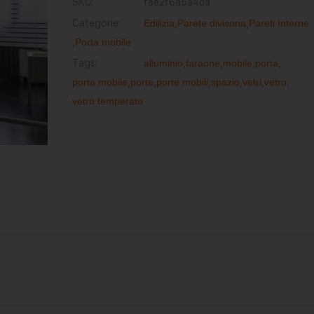
SKU:
fae2f6a5a4da
Categorie:
Edilizia
,
Parete divisoria
,
Pareti Interne
,
Porta mobile
Tags:
alluminio
,
faraone
,
mobile
,
porta
,
porta mobile
,
porte
,
porte mobili
,
spazio
,
vetri
,
vetro
,
vetro temperato