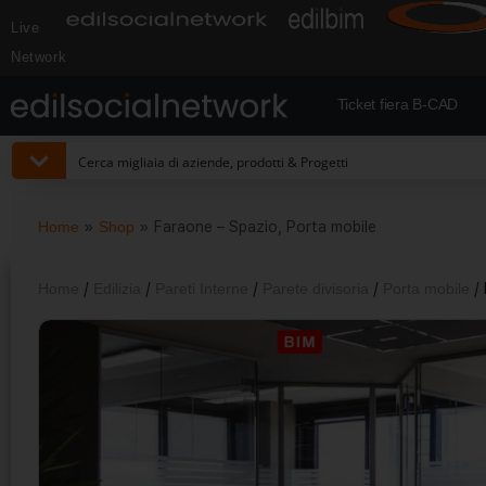
Live
Network
Ticket fiera B-CAD
Home
»
Shop
»
Faraone – Spazio, Porta mobile
Home
/
Edilizia
/
Pareti Interne
/
Parete divisoria
/
Porta mobile
/ 