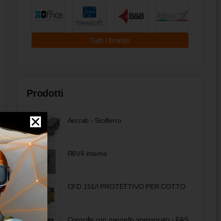
Tutti i brands
Prodotti
Aircrab - Sicilferro
R6V4 interna
CFD 151/I PROTETTIVO PER COTTO
Consolle con pannello spessorato - FAS