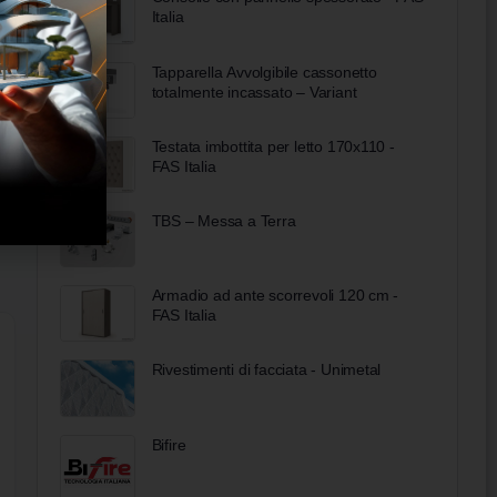
Italia
Tapparella Avvolgibile cassonetto
totalmente incassato – Variant
Testata imbottita per letto 170x110 -
FAS Italia
TBS – Messa a Terra
Armadio ad ante scorrevoli 120 cm -
FAS Italia
Rivestimenti di facciata - Unimetal
Bifire