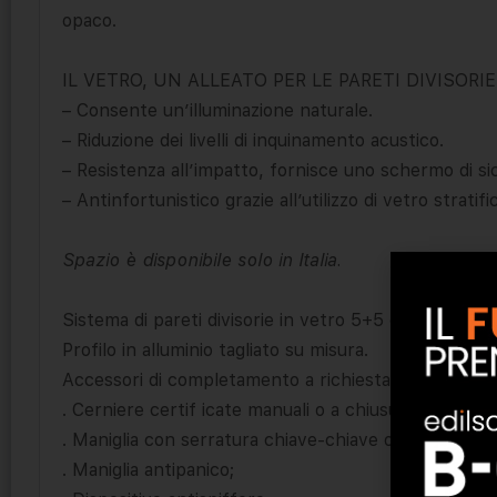
opaco.
IL VETRO, UN ALLEATO PER LE PARETI DIVISORIE
– Consente un’illuminazione naturale.
– Riduzione dei livelli di inquinamento acustico.
– Resistenza all’impatto, fornisce uno schermo di si
– Antinfortunistico grazie all’utilizzo di vetro stratifi
Spazio è disponibile solo in Italia.
Sistema di pareti divisorie in vetro 5+5 o 6+6 ad uso
Profilo in alluminio tagliato su misura.
Accessori di completamento a richiesta:
. Cerniere certif icate manuali o a chiusura automati
. Maniglia con serratura chiave-chiave o pomelo;
. Maniglia antipanico;