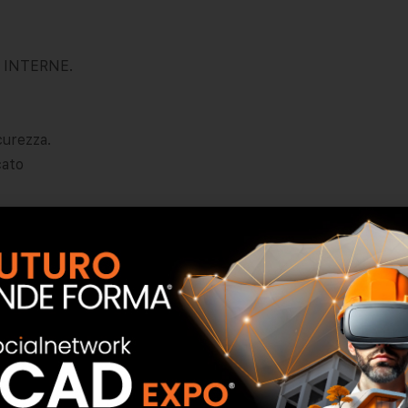
 INTERNE.
curezza.
cato
 ufficio o abitativo con porte ad anta.
ca;