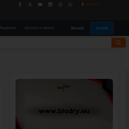
Italiano
▼
Academy
Annunci e lavoro
Iscriviti
Accedi