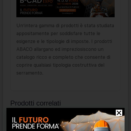
Un’intera gamma di prodotti è stata studiata
appositamente per soddisfare tutte le
esigenze e le tipologie di imposte. I prodotti
ABACO allargano ed impreziosiscono un
catalogo ricco e completo che consente di
coprire qualsiasi tipologia costruttiva del
serramento.
Prodotti correlati