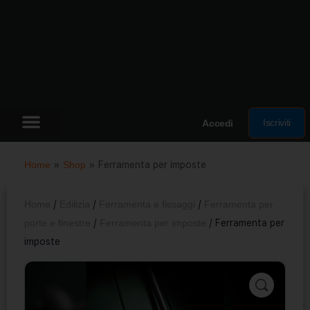
Iscriviti
Accedi
Home
»
Shop
»
Ferramenta per imposte
Home
/
Edilizia
/
Ferramenta e fissaggi
/
Ferramenta per
porte e finestre
/
Ferramenta per imposte
/ Ferramenta per
imposte