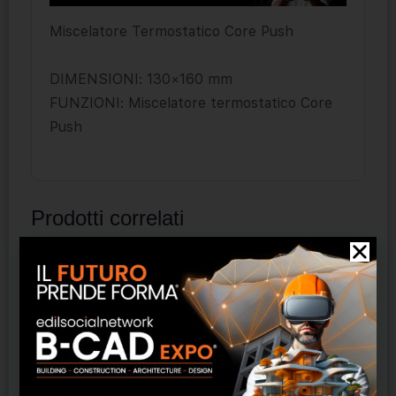
Miscelatore Termostatico Core Push
DIMENSIONI: 130×160 mm
FUNZIONI: Miscelatore termostatico Core
Push
Prodotti correlati