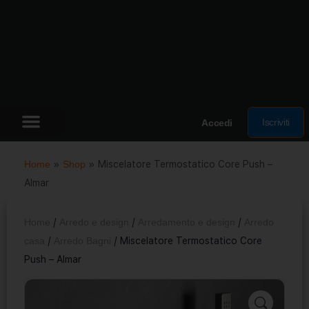
Iscriviti
Accedi
Home
»
Shop
»
Miscelatore Termostatico Core Push –
Almar
Home
/
Arredo e design
/
Arredamento e design
/
Arredo
casa
/
Arredo Bagni
/ Miscelatore Termostatico Core
Push – Almar