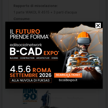
Rapporto di miscelazione:
1 parte WAKOL R 4515 + 3 parti d’acqua
Consumo:
ca. 1,0 l WAKOL R 4515/20 m²
Stoccaggio:
a non meno di +5 °C, teme il gelo
A base di:
tensioattivi
Prodotti correlati