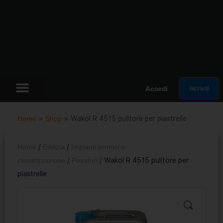
Iscriviti
Accedi
Home
»
Shop
»
Wakol R 4515 pulitore per piastrelle
Home
/
Edilizia
/
Impianti termici e
climatizzazione
/
Posatori
/ Wakol R 4515 pulitore per
piastrelle