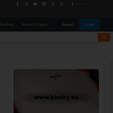
Italiano
▼
Academy
Annunci e lavoro
Iscriviti
Accedi