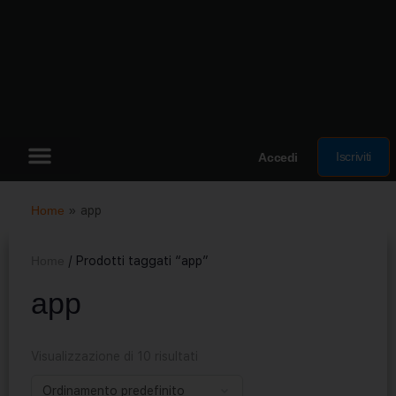
Iscriviti
Accedi
Home
»
app
Home
/ Prodotti taggati “app”
app
Visualizzazione di 10 risultati