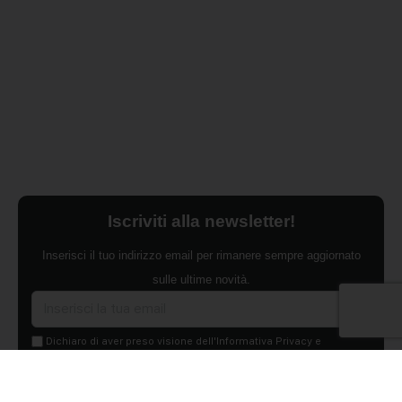
Iscriviti alla newsletter!
Inserisci il tuo indirizzo email per rimanere sempre aggiornato
sulle ultime novità.
Dichiaro di aver preso visione dell'Informativa Privacy e
ACCONSENTO al trattamento dei miei dati personali per finalità di
marketing da parte di Edilsocialnetwork
(Per visionare la Privacy Policy