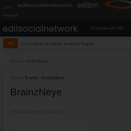
Live
Network
Ticket fiera B-CAD
Home
»
BrainzNeye
Home
/ Brands / BrainzNeye
BrainzNeye
Visualizzazione di 2 risultati