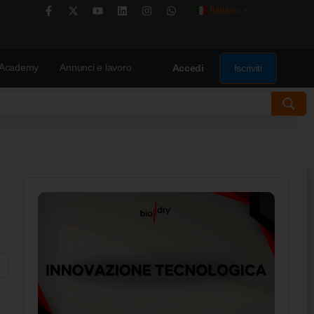
Italiano
▼
Academy
Annunci e lavoro
Iscriviti
Accedi