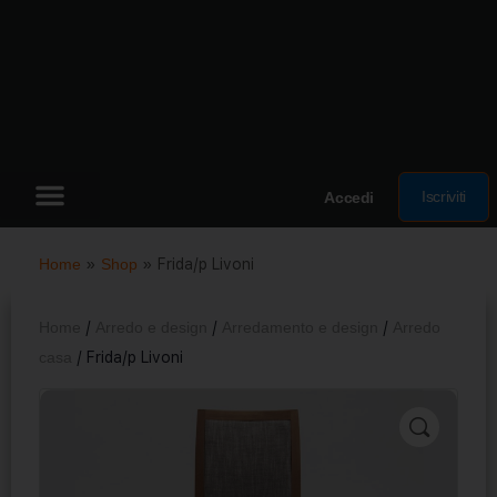
Iscriviti
Accedi
Home
»
Shop
»
Frida/p Livoni
Home
/
Arredo e design
/
Arredamento e design
/
Arredo
casa
/ Frida/p Livoni