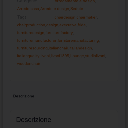
Categorie:
Arredamento e design
,
Arredo casa
,
Arredo e design
,
Sedute
Tags:
chairdesign
,
chairmaker
,
chairproduction
,
design
,
executive
,
frida
,
furnituredesign
,
furniturefactory
,
furnituremanufacturer
,
furnituremanufacturing
,
furnituresourcing
,
italianchair
,
italiandesign
,
italianquality
,
livoni
,
livoni1895
,
Lounge
,
studiolivoni
,
woodenchair
Descrizione
Descrizione