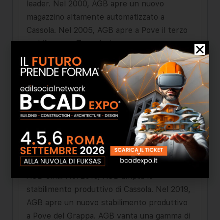
leader. Nel 2000, AGB apre un nuovo
magazzino altamente automatizzato a
Cassola. Nel 2005, AGB apre a Pove il terzo
stabilimento. Tecnologicamente
all’avanguardia, è deputato alla produzione di
cilindri di sicurezza. Nel 2008, Giacomo e
Alessandra Alban, con l’entusiasmo dello zio
Antonio e del padre Giorgio, assumono la
direzione dell’azienda, assicurando continuità
alla storia imprenditoriale di AGB. Tra il 2005
e il 2012, AGB apre 4 sedi commerciali
estere: AGB SL Logroño (Spagna), AGB Ital-
centar (Serbia), AGB EST Pltd (Bulgaria),
AGB Cina. Nel 2015, AGB amplia lo
stabilimento produttivo di Cassola. Nel 2019,
AGB apre un nuovo stabilimento produttivo
a Pove del Grappa. AGB vanta una gamma di