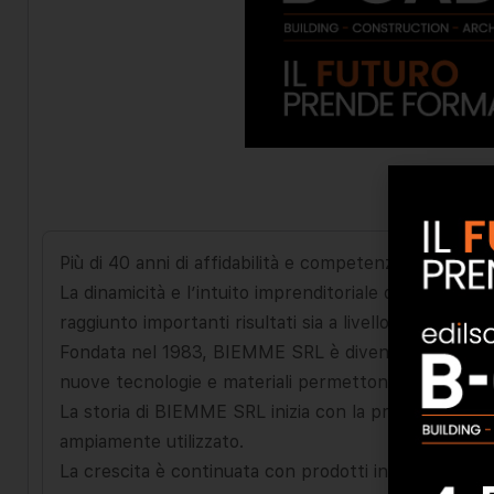
Più di 40 anni di affidabilità e competenza
La dinamicità e l’intuito imprenditoriale di Piergiovan
raggiunto importanti risultati sia a livello nazionale c
Fondata nel 1983, BIEMME SRL è diventata una delle pr
nuove tecnologie e materiali permettono a BIEMME SRL
La storia di BIEMME SRL inizia con la produzione e la
ampiamente utilizzato.
La crescita è continuata con prodotti innovativi co