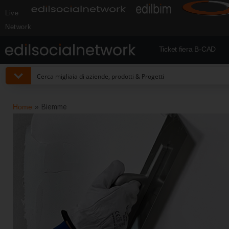
Live
Network
Ticket fiera B-CAD
Home
»
Biemme