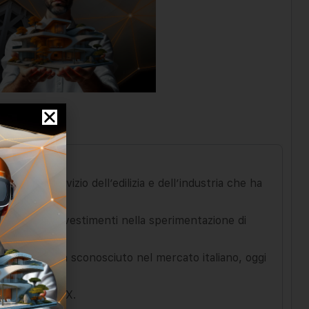
uppo al servizio dell’edilizia e dell’industria che ha
 I continui investimenti nella sperimentazione di
fidabilità.
rticolo allora sconosciuto nel mercato italiano, oggi
vetro GLASSTEX.