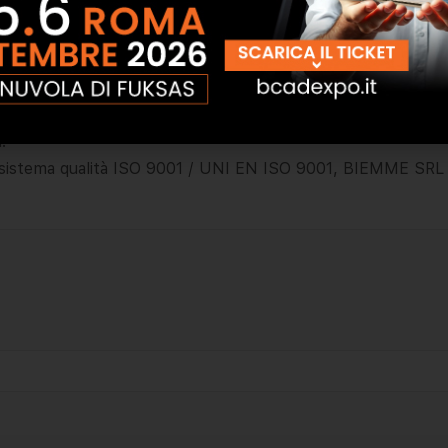
ivi e alle certificazioni di Istituti di Ricerca Nazionali e Int
interno di tutte le fasi del ciclo di produzione: dalla ricer
po, BIEMME SRL riesce a soddisfare le richieste con puntual
.
l sistema qualità ISO 9001 / UNI EN ISO 9001, BIEMME SRL gar