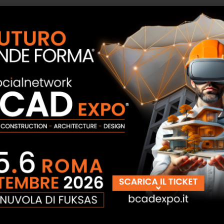
ative ed ecosostenibili che permettano ad entrambi di raggiu
rtner tecnologico.
 modo da garantire che la qualità dei prodotti e del servizio
F
PDF