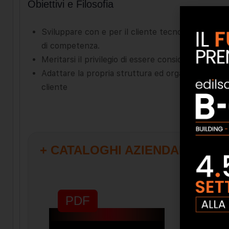
Obiettivi e Filosofia
Sviluppare con e per il cliente tecnologie innov
di competenza.
Meritarsi il privilegio di essere considerati un pa
Adattare la propria struttura ed organizzazione in
cliente
+ CATALOGHI AZIENDALI
PDF
PD