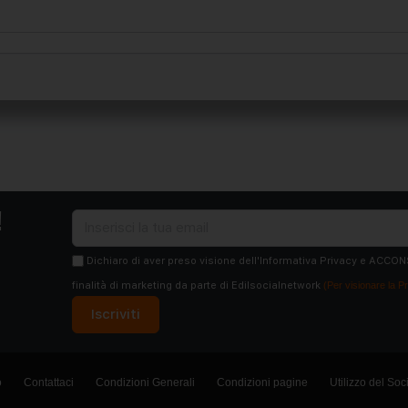
!
Dichiaro di aver preso visione dell'Informativa Privacy e ACCON
finalità di marketing da parte di Edilsocialnetwork
(Per visionare la Pr
Iscriviti
o
Contattaci
Condizioni Generali
Condizioni pagine
Utilizzo del Soc