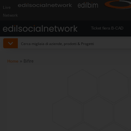
Live
Network
Ticket fiera B-CAD
Home
»
Bifire