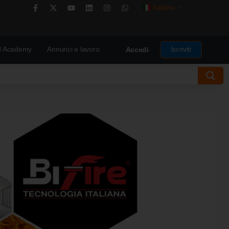
Italiano
▼
 Academy
Annunci e lavoro
Iscriviti
Accedi