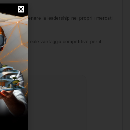
ngere e mantenere la leadership nei propri i mercati
 diventino un reale vantaggio competitivo per il