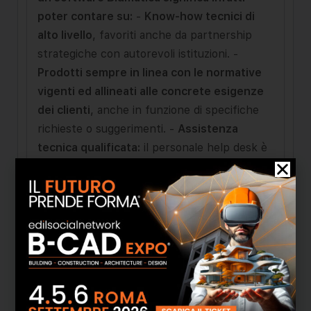
poter contare su:
-
Know-how tecnici di
alto livello
, favoriti anche da partnership
strategiche con autorevoli istituzioni. -
Prodotti sempre in linea con le normative
vigenti ed allineati alle concrete esigenze
dei clienti
, anche in funzione di specifiche
richieste o suggerimenti. -
Assistenza
tecnica qualificata:
il personale help desk è
adeguatamente formato sui software e sulle
tecnologie informatiche per garantire un
servizio rapido ed efficace I clienti Blumatica
hanno bisogno di supporto tecnico,
tecnologico e normativo.
Sempre attenti
alle tue esigenze
- Proponiamo
valide
opzioni d'acquisto
quali la formula del
noleggio software, per soddisfare le esigenze