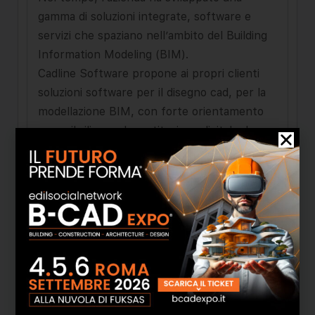
gamma di soluzioni integrate, software e
servizi che spaziano nell’ambito del Building
Information Modeling (BIM).
Cadline Software propone ai propri clienti
soluzioni software per il disegno cad, per la
modellazione BIM, con forte orientamento
verso il rilievo e la restituzione digitale, la
visualizzazione, e le simulazioni tecniche (
energia, costi, … )
Dal 2018 è Organismo di Valutazione (OdV)
per ICMQ nella certificazione delle
professionalità BIM, e accompagna studi,
imprese ed enti pubblici nella transizione
digitale del settore delle costruzioni.
L'azienda conta diverse migliaia di utilizzatori
delle proprie soluzioni, ed un consolidato di