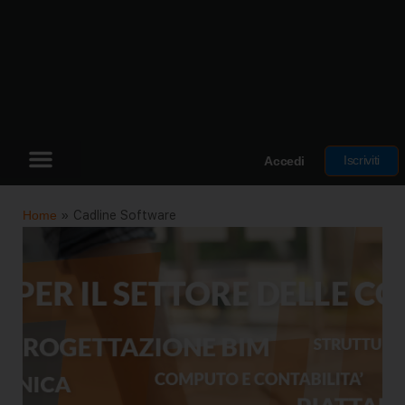
Iscriviti
Accedi
Home
»
Cadline Software