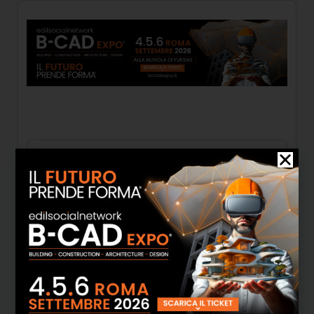
Da oltre 30 anni concretizziamo i nostri
valori, qualità e innovazione, proponendo
soluzioni di standard elevato per i sistemi
Indoor e Outdoor. Nel tempo, abbiamo
evoluto la nostra visione e oggi siamo un
gruppo leader, articolato in altri brand
specializzati CLAS progettati per le diverse
esigenze degli spazi abitativi, commerciali e
professionali.