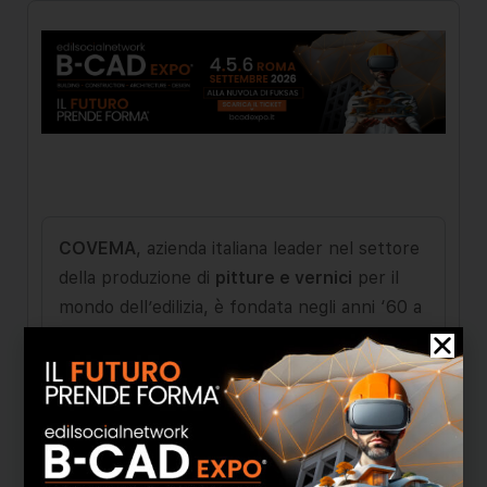
COVEMA
, azienda italiana leader nel settore
della produzione di
pitture e vernici
per il
mondo dell’edilizia, è fondata negli anni ‘60 a
Druento, Torino; nella stessa sede ancora
oggi è presente il quartier generale
dell’Azienda col suo comparto produttivo e
direzionale. Con oltre 50 dipendenti,
COVEMA è presente in
tutto il territorio
nazionale
tramite un’importante rete di