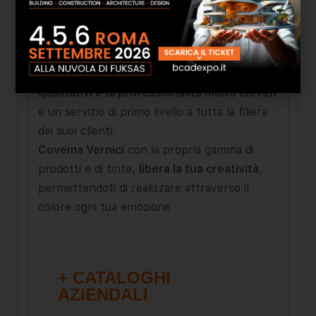
vendita e di distribuzione.
COVEMA
, attraverso anni di investimenti nel
settore
ricerca e sviluppo
e nel settore
impiantistico garantisce oggi
standard
qualitativi e di professionalità molto elevati
e un servizio di primo livello a tutta la filiera
dei suoi clienti.
Covema Vernici
con la propria gamma di
prodotti e di tinte,
libera la tua creatività
,
permettendoti di realizzare attraverso il
colore ogni tua emozione
+ CATALOGHI
AZIENDALI