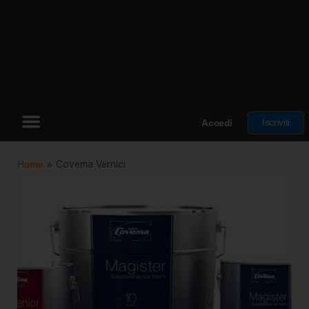
Iscriviti
Accedi
Home
»
Covema Vernici