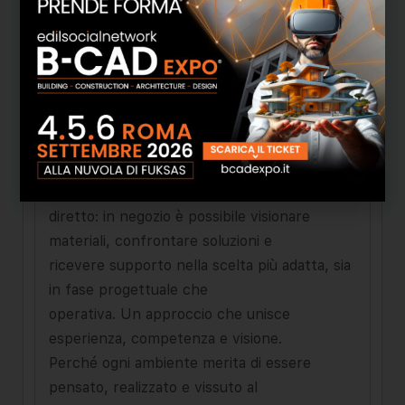
seleziona i migliori marchi
per dare forma e valore agli ambienti: dalle
superfici ai rivestimenti, dalle
vernici agli elementi per la casa, fino alle
proposte più tecniche per il
cantiere.
Accanto all’ampia disponibilità di prodotti,
offre un servizio concreto e
diretto: in negozio è possibile visionare
materiali, confrontare soluzioni e
ricevere supporto nella scelta più adatta, sia
in fase progettuale che
operativa. Un approccio che unisce
esperienza, competenza e visione.
Perché ogni ambiente merita di essere
pensato, realizzato e vissuto al