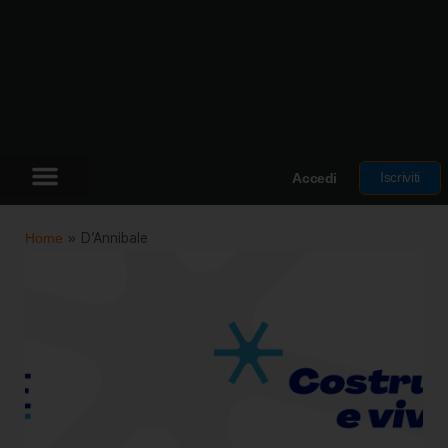
Iscriviti
Accedi
Home
»
D’Annibale