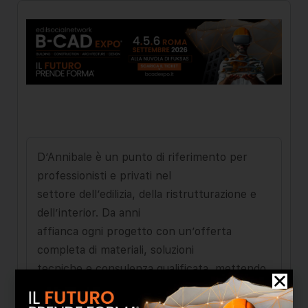
D’Annibale è un punto di riferimento per
professionisti e privati nel
settore dell’edilizia, della ristrutturazione e
dell’interior. Da anni
affianca ogni progetto con un’offerta
completa di materiali, soluzioni
tecniche e consulenza qualificata, mettendo
al centro qualità,
affidabilità e attenzione al dettaglio. L’azienda