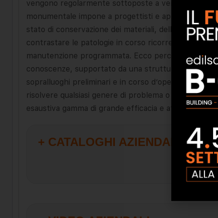
vengono regolarmente sottoposte a verifica e certifi
monumentale impone a progettisti e applicatori un’at
stato di conservazione dei materiali, delle condizion
contrastare le patologie in corso ricorrendo a terapi
manutenzione programmata. Ecco perché Noi offriamo
conoscenze, supportato da una struttura tecnica sempr
sopralluoghi preliminari e in corso d’opera effettuia
risolvere qualsiasi genere di problema o incertezza, 
esaustiva gamma di grande efficacia e affidabilità.
+ CATALOGHI AZIENDALI