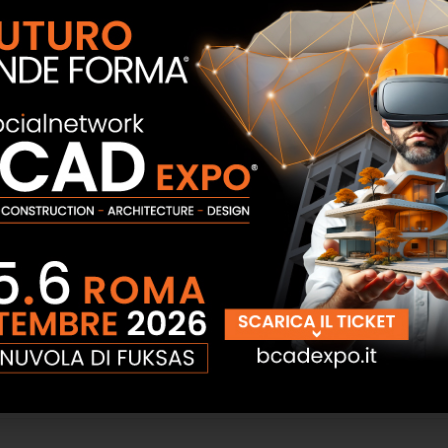
cazione presso Enti accreditati nel settore. Lo straordinario
tenzione massima nei confronti della scelta del tipo d’inte
i dell’ambiente esterno, della storia passata del manufatto e
e risolutive, verifiche e controlli tempestivi, prevedendo la
 al professionista non solo una vasta gamma di prodotti m
e disponibile a recarsi in cantiere per offrire servizi di a
mo campionature e la messa a punto di un ciclo idoneo alla ri
per la piena soddisfazione del cliente, dei progettisti e del