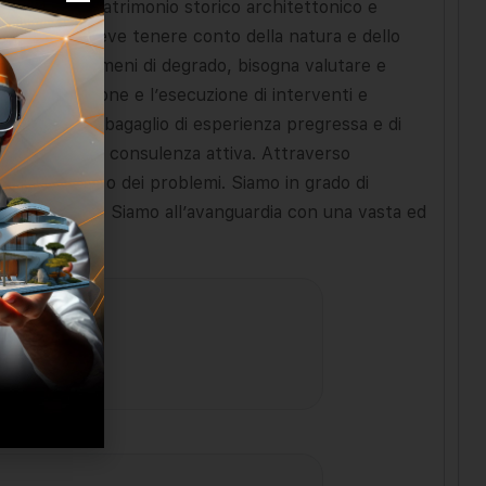
 valore del patrimonio storico architettonico e
rvento che deve tenere conto della natura e dello
 dei suoi fenomeni di degrado, bisogna valutare e
 programmazione e l’esecuzione di interventi e
a anche un bagaglio di esperienza pregressa e di
ssistenza e di consulenza attiva. Attraverso
soluzione del o dei problemi. Siamo in grado di
la committenza. Siamo all’avanguardia con una vasta ed