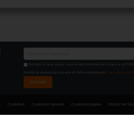
!
Dichiaro di aver preso visione dell'Informativa Privacy e ACCON
finalità di marketing da parte di Edilsocialnetwork
(Per visionare la Pr
Iscriviti
o
Contattaci
Condizioni Generali
Condizioni pagine
Utilizzo del Soc
.