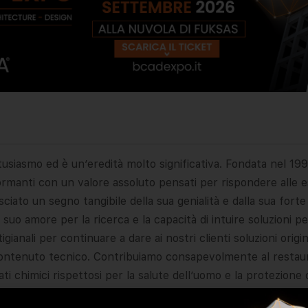
tusiasmo ed è un’eredità molto significativa. Fondata nel 19
rmanti con un valore assoluto pensati per rispondere alle 
asciato un segno tangibile della sua genialità e dalla sua for
uo amore per la ricerca e la capacità di intuire soluzioni pe
gianali per continuare a dare ai nostri clienti soluzioni origin
contenuto tecnico. Contribuiamo consapevolmente al restaur
chimici rispettosi per la salute dell’uomo e la protezione 
 e proporre soluzioni eco-compatibili a minor impatto e le c