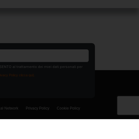
SENTO al trattamento dei miei dati personali per
ivacy Policy clicca qui).
ial Network
Privacy Policy
Cookie Policy