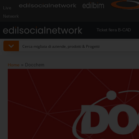
Live
Network
Ticket fiera B-CAD
Home
»
Docchem