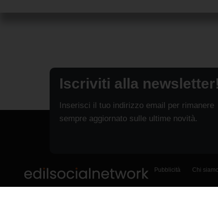
Iscriviti alla newsletter
Inserisci il tuo indirizzo email per rimanere
sempre aggiornato sulle ultime novità.
Pubblicità
Chi siam
© 2015-2026 - Social Net Srl P.IVA 08065360722. Tutti i diritti riservati