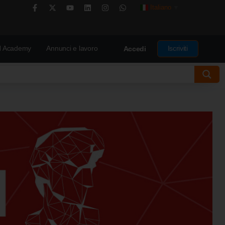
Italiano
▼
 Academy
Annunci e lavoro
Iscriviti
Accedi