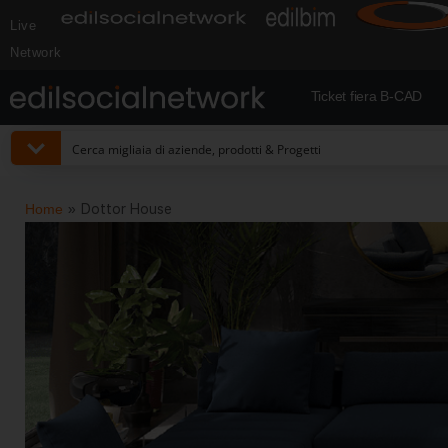
Live
Network
Ticket fiera B-CAD
Home
»
Dottor House