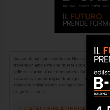
Benvenuti nel mondo di Dottor House, dove l'arte de
troverai un ambiente che riflette appieno la nostra vi
nelle sue forme più contemporanee.Con oltre 1 O anni
vasta selezione dei migliori brand per l'arredament
stimolanti ambientazioni e composizioni in grado di 
progetti sartoriali.
+ CATALOGHI AZIENDALI