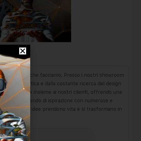
 di tutto ciò che facciamo. Presso i nostri showroom
leganza stilistica e dalla costante ricerca del design
 da arredare insieme ai nostri clienti, offrendo una
wroom è uno mondo di ispirazione con numerose e
amico dove le idee prendono vita e si trasformano in