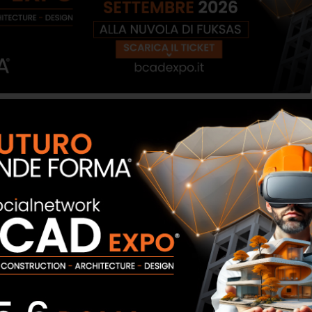
ll'arredamento e la soddisfazione del cliente sono al centro
sione aziendale, caratterizzata da una forte attenzione all'e
 di esperienza nel settore, ci dedichiamo a progettare spazi
o di casa, cucina, bagno, wellness e spazi outdoor.Ogni sho
soddisfare ogni esigenza e gusto estetico. Un laboratorio din