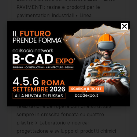
PAVIMENTI: resine e prodotti per le
pavimentazioni industriali • Linea
IMPERMEABILIZZAZIONE: soluzioni per le
impermeabilizzazioni delle strutture • Linea
RESTAURO e PROTEZIONE: malte e sistemi
per il restauro delle strutture • Linea
UNDERGROUND e TUNNELLING: soluzioni
chimiche per fondazioni speciali e gallerie •
Linea RISANAMENTO e BIOEDILIZIA:
risanamento, coibentazione e benessere
abitativo DRACO vuol dire assistenza e
consulenza dalla progettazione alla
realizzazione dell’opera con una struttura
sempre in crescita fondata su quattro
pilastri: > Laboratorio e ricerca:
progettazione e sviluppo di prodotti chimici