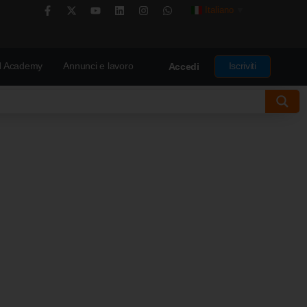
Italiano
▼
 Academy
Annunci e lavoro
Iscriviti
Accedi