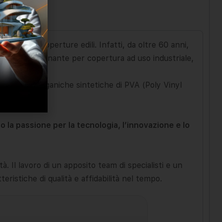
eriali per coperture edili. Infatti, da oltre 60 anni,
 a giunto drenante per copertura ad uso industriale,
con fibre organiche sintetiche di PVA (Poly Vinyl
o la passione per la tecnologia, l’innovazione e lo
. Il lavoro di un apposito team di specialisti e un
eristiche di qualità e affidabilità nel tempo.