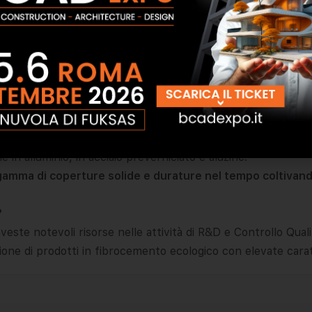
ne per la tecnologia, l’innovazione e lo sviluppo di nuovi mat
cemento sia piane che ondulate e metalliche sia grecate che
e, appunto, da fibrocemento ecologico che viene rinforzato 
 in alluminio, in acciaio preverniciato e aluzinc.
a gamma di coperture solide e durature nel tempo coltivand
?
ste notevoli risorse nelle attività di R&D e Controllo Qualità
ione di prodotti in fibrocemento ecologico con elevate caratt