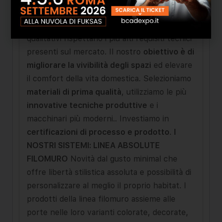
e inquadrati in ottica di industria 4.0 ci
permettono di offrire prodotti, i cui standard
qualitativi rispettano i più alti requisiti tecnici
presenti sul mercato. Il nostro
obiettivo è di
migliorare la vivibilità degli spazi
ed elevare
il comfort della vita domestica. Selezioniamo
materiali di prima qualità
, utilizziamo le più
innovative tecniche produttive
e i
macchinari più moderni.. Investiamo in
certificazioni di processo e prodotto
.
I
NOSTRI SISTEMI:
LINEA ABSOLUTE
FILOMURO
Novità dal gusto minimal che
offre libertà stilistica assoluta e possibilità di
personalizzare al meglio il proprio habitat. I
prodotti della linea filomuro assieme alle
porte nelle loro varianti colorate, decorate,