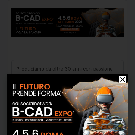
Produciamo
da oltre 30 anni con passione
controtelai per porte e finestre a
scomparsa
con la cura e la dedizione
derivante da una consolidata
tradizione
artigiana
. La nostra
produzione nasce nel
1987
, grazie a due fabbri specializzati, i
fratelli Spinazzola di Barletta. Nel
1992
nasce il marchio Ermetika
. Oggi, i nostri
impianti produttivi completamente rinnovati