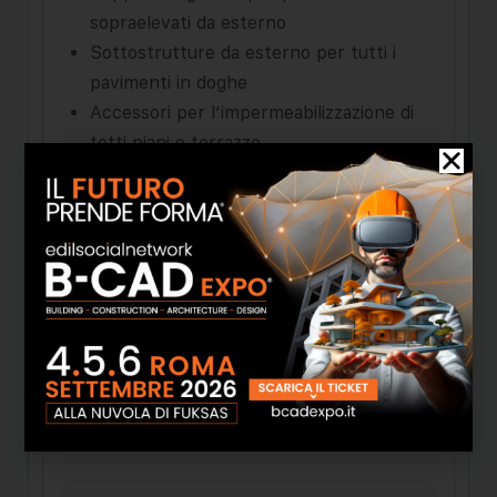
sopraelevati da esterno
Sottostrutture da esterno per tutti i
pavimenti in doghe
Accessori per l’impermeabilizzazione di
tetti piani e terrazze
Sistemi per la posa degli accessori usati
per il deflusso delle acque
Pozzetti e canalette in polipropilene:
griglie, canalette, chiusini e raccordi
Prodotti per il fonoisolamento
Soluzioni di design per il
fonoassorbimento
Ventilazione e aerazione silenziata