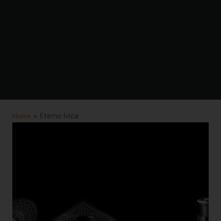
Home
»
Eterno Ivica