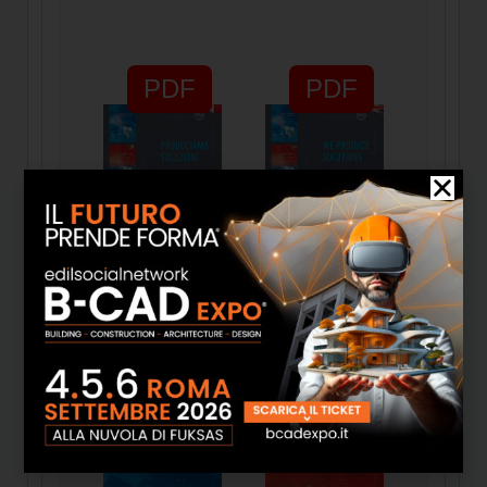
PDF
PDF
Brochure -
Brochure - We
Produciamo
produce
soluzioni
solutions
PDF
PDF