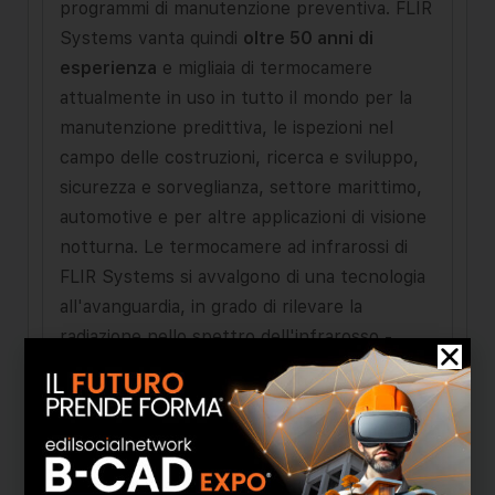
programmi di manutenzione preventiva. FLIR
Systems vanta quindi
oltre 50 anni di
esperienza
e migliaia di termocamere
attualmente in uso in tutto il mondo per la
manutenzione predittiva, le ispezioni nel
campo delle costruzioni, ricerca e sviluppo,
sicurezza e sorveglianza, settore marittimo,
automotive e per altre applicazioni di visione
notturna. Le termocamere ad infrarossi di
FLIR Systems si avvalgono di una tecnologia
all'avanguardia, in grado di rilevare la
radiazione nello spettro dell'infrarosso -
ovvero, il calore. Sulla base delle differenze
di temperatura rilevate, le termocamere
riescono a creare un'immagine nitida.
Algoritmi complessi consentono la lettura dei
valori di temperatura corretti basandosi su