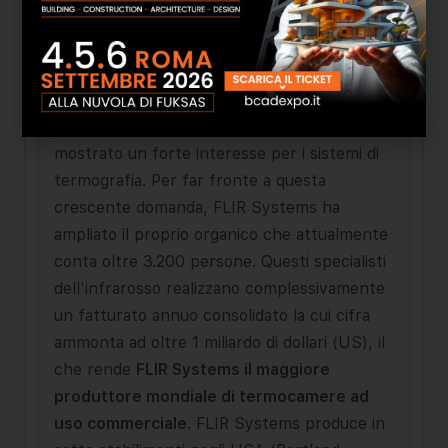
questa immagine. FLIR progetta e fabbrica in
prima persona tutte le tecnologie chiave su
cui poggiano i suoi prodotti, compresi i
rilevatori, l'elettronica e le lenti speciali.
Negli ultimi anni, diversi mercati hanno
mostrato un forte interesse per i sistemi di
termografia. Per far fronte a questa
crescente domanda, FLIR Systems ha
ampliato il proprio organico che attualmente
conta oltre 3.200 persone. Questi specialisti
dell'infrarosso realizzano complessivamente
un fatturato annuo consolidato la cui cifra
ammonta ad oltre 1 miliardo di dollari (US), il
che rende
FLIR Systems il maggiore
produttore mondiale di termocamere ad
uso commerciale
. FLIR Systems produce in