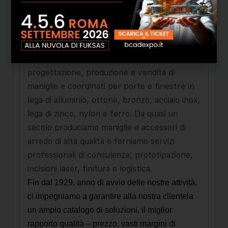
Dal 1929 garantiamo la migliore qualità ai
nostri clienti. Una storia di successi che ha
reso il brand GHIDINI un punto di
riferimento nel nostro settore.
Siamo t
ra i
leader europei
nella
progettazione, produzione e vendita di
maniglie e coordinati per porte e finestre in
lega di alluminio, ottone, bronzo, acciaio inox,
lega di zinco, nylon e ferro. Da quasi un
secolo produciamo maniglie e accessori di
arredo di alta qualità e forniamo servizi
professionali di consulenza, prototipazione,
incisioni laser, finitura e logistica.
Fin dal 1929, anno di avvio delle nostre attività,
ci impegniamo a garantire alla nostra clientela
un ampio catalogo di soluzioni, il miglior
rapporto qualità – prezzo, vasti margini di