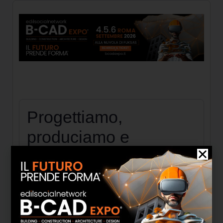
Progettiamo,
produciamo e
vendiamo maniglie e
coordinati per porte e
finestre