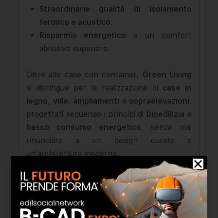
Straordinarie qualità di isolamento
termico e acustico
.
Risparmio energetico
e un comfort
abitativo superiore.
Oltre alle case con container,
Green Living
si distingue per la realizzazione di
case in
legno
,
ville
,
ampliamenti
e
sopraelevazioni
,
progettati seguendo i principi di
bioedilizia
e
basso consumo energetico
, senza mai
rinunciare a un design curato e
un’architettura moderna.
La Green Living promuove un modello edilizio
responsabile, focalizzato sull’innovazione e
sulla sostenibilità, affrontando le sfide
ambientali e migliorando l’efficienza