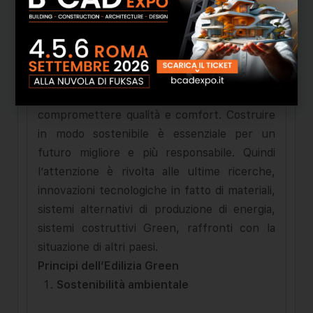
energetica. integrando tecnologie avanzate e
materiali ecologici per ridurre l’impatto
ambientale e migliorare il benessere delle
persone. Questo approccio considera l’intero
ciclo di vita degli edifici, creando spazi
abitativi e lavorativi più sostenibili, senza
compromettere qualità e comfort. Costruire
in modo sostenibile è essenziale per un
futuro migliore e più responsabile. Quindi
l’attenzione è rivolta alle ultime ricerche,
innovazioni tecnologiche in fatto di materiali,
sistemi alternativi di produzione di energia,
sistemi costruttivi Green, raffronti con la
situazione di altri paesi.
Principi dell’Edilizia Green
Sostenibilità ambientale