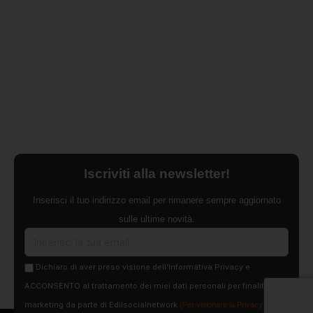
Iscriviti alla newsletter!
Inserisci il tuo indirizzo email per rimanere sempre aggiornato
sulle ultime novità.
Dichiaro di aver preso visione dell'Informativa Privacy e
ACCONSENTO al trattamento dei miei dati personali per finalità di
marketing da parte di Edilsocialnetwork
(Per visionare la Privacy Policy