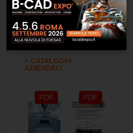
top cucina e rivestimenti per interni, i due
imprenditori hanno deciso di avviare una
nuova impresa assieme. Ed è qui che inizia la
storia della ImarVi Design Srl, ufficialmente
registrata nel novembre 2021.
+ CATALOGHI
AZIENDALI
PDF
PDF