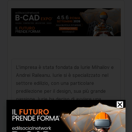
L'impresa è stata fondata da Iurie Mihailov e
Andrei Raileanu. Iurie si è specializzato nel
settore edilizio, con una particolare
predilezione per il design, sua più grande
passione. Iurie ha deciso di avviare una
propria ditta individuale, ovvero la Imarni
Design, fino a quando ha incontrato Andrei
che ha lavorato in diversi Paesi europei.
Dopo alcuni progetti focalizzati su lavandini,