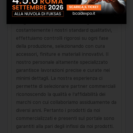
ogni esigenza ed utilizzo, fanno rimanere
intatte le espressioni artistiche del più alto
artigianato. Per mantenere e migliorare
costantemente i nostri standard qualitativi,
effettuiamo controlli rigorosi su ogni fase
della produzione, selezionando con cura
accessori, finiture e materiali innovativi. Il
nostro personale altamente specializzato
garantisce lavorazioni precise e curate nei
minimi dettagli. La nostra esperienza ci
permette di selezionare partner commerciali
riconoscendo la qualità e l’affidabilità dei
marchi con cui collaboriamo assiduamente da
diversi anni. Pertanto i prodotti da noi
commercializzati e presenti sul portale sono
garantiti alla pari degli infissi da noi prodotti.