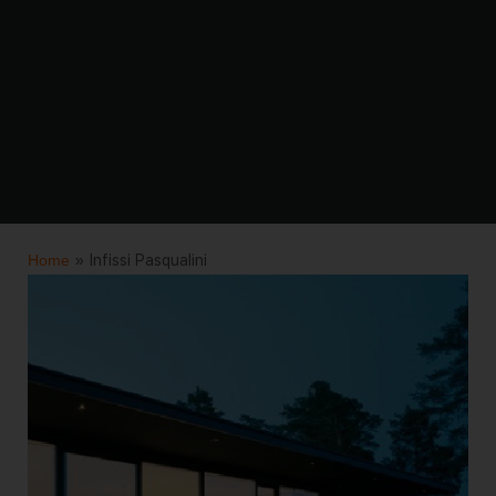
Home
»
Infissi Pasqualini