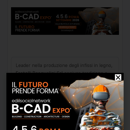
Leader nella produzione degli infissi in legno,
Fratelli Pasqualini Srl
coniuga tradizione e
innovazione per offrire soluzioni di alta
qualità, garantendo un servizio eccellente.
Da oltre quarant'anni, l’azienda si distingue
per l’attenzione alle esigenze dei clienti,
avvalendosi di tecnologie all’avanguardia e di
un’esperienza maturata sin dalla fine degli
anni '70. Sei linee di serramenti, ideate per