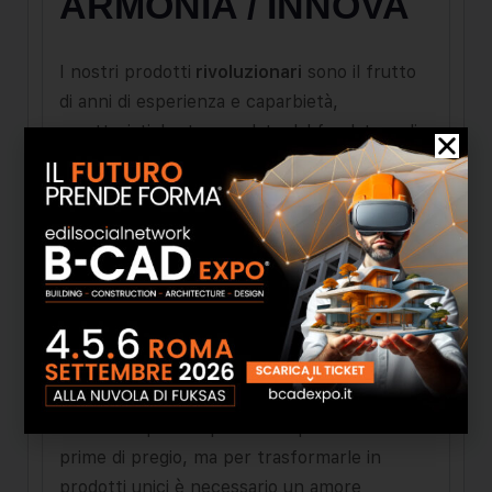
ARMONIA / INNOVA
I nostri prodotti
rivoluzionari
sono il frutto
di anni di esperienza e caparbietà,
caratteristiche tramandate dal fondatore di
Innova alla seconda generazione
imprenditoriale rigorosamente a carattere
familiare e fortemente legate al territorio di
origine. Ed è proprio questo legame con il
territorio che conferisce qualità ai prodotti,
attraverso le altissime competenze del
personale maturate tutte all’interno di
INNOVA e motivate da un fortissimo senso
di appartenenza aziendale. Sappiamo bene
che chiunque è capace di acquistare materie
prime di pregio, ma per trasformarle in
prodotti unici è necessario un amore