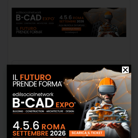
ISOVISTA® – Il primo pannello di isolamento
su misura con mattoni facciavista
Isovista® è il primo pannello innovativo di
isolamento a cappotto con mattoni
facciavista. Creato da una pluriennale
esperienza nel campo edile e da una ricerca
tecnologica all’avanguardia, concilia la
perfetta capacità di isolamento all’estetica
raffinata tipica del mattone. L’innovazione