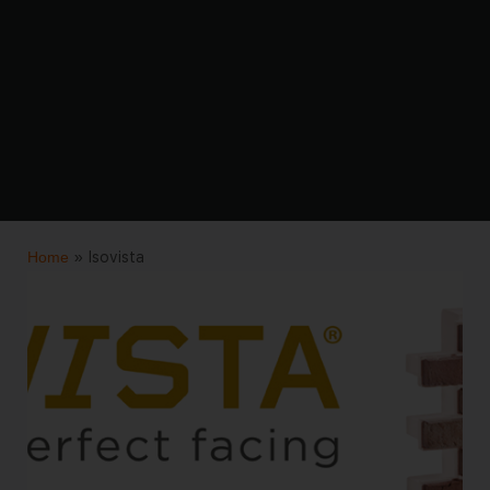
Home
»
Isovista