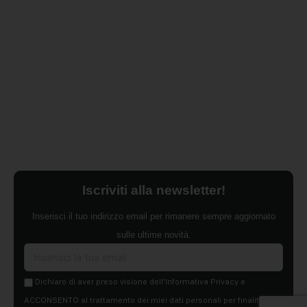
Iscriviti alla newsletter!
Inserisci il tuo indirizzo email per rimanere sempre aggiornato
sulle ultime novità.
Dichiaro di aver preso visione dell'Informativa Privacy e
ACCONSENTO al trattamento dei miei dati personali per finalità di