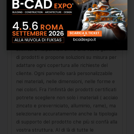
200 magazzini frigoriferi distribuiti in tutto il
mondo, l'Italpannelli ha avuto in pochi anni
una rapidissima crescita diventando l’azienda
con lo stabilimento produttivo più grande
d`Europa nel settore dell’ isolamento con 5
linee di produzione in continuo in piena
attività. L’Italpannelli offre una vasta gamma
di prodotti e propone soluzioni su misura per
adattare ogni copertura alle richieste del
cliente. Ogni pannello sarà personalizzabile
nei materiali, nelle dimensioni, nelle forme e
nei colori. Fra l’infinità dei prodotti certificati
potrete scegliere non solo i materiali ( acciaio
zincato e preverniciato, alluminio, rame), ma
selezionare accuratamente anche la tipologia
di supporto del prodotto che più si confà alla
vostra struttura. Al di là di tutte le