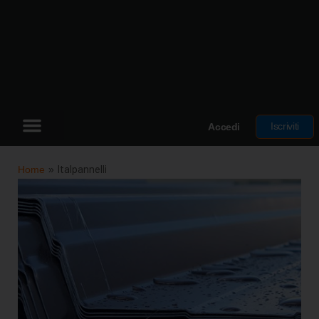
Iscriviti
Accedi
Home
»
Italpannelli