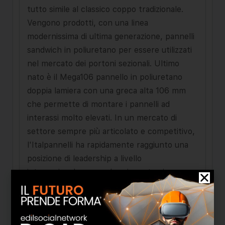
tutto simile al classico coppo tradizionale.
Vengono prodotti, con una linea
modernissima di ultima generazione, pannelli
sandwich in poliuretano per essere utilizzati
nel mercato dei portoni sezionali. Ultimo
nato è il Mega106 pannello in poliuretano
doppia lamiera con una greca alta 106 mm
che permette di montare i pannelli ad
interassi molto elevati. In un mercato di
settore sempre più articolato e competitivo,
l'Italpannelli ha rapidamente raggiunto una
posizione di leadership a livello
internazionale, sapendo reinventarsi ma
soprattutto facendo tesoro dell’esperienza
acquisita in più di 30 anni di attività ai massimi
livelli nel campo dell`isolamento. Dagli oltre