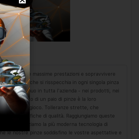
nostri clienti le massime prestazioni e sopravvivere
olto esteso che si risspecchia in ogni singola pinza
ento continuo in tutta l'azienda - nei prodotti, nei
 funzionamento di un paio di pinze è la loro
mento senza gioco. Tolleranze strette, che
igorose specifiche di qualità. Raggiungiamo queste
rocesso. Utilizziamo la più moderna tecnologia di
che le nostre pinze soddisfino le vostre aspettative e