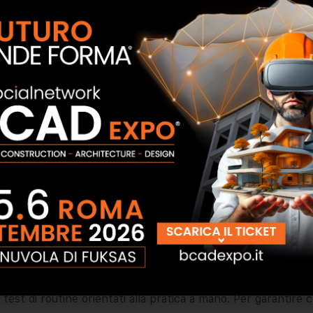
centrarsi. Solo in qualità di specialisti possiamo offrire ai 
ni abbiamo sviluppato un know-how di pinze e di produzione m
fficiente per il futuro. Ecco perché lavoriamo al miglioram
e competenze.
La qualità è decisiva
Il fattore decisivo per il
glio, una presa e una piegatura affidabile, ma anche un movi
ologia di produzione, ci permettono di soddisfare le nostre r
, dopo le singole fasi di produzione e alla fine dell'intero p
 test di routine orientati alla pratica a mano. Per garantire 