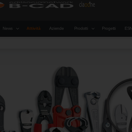
News
Attività
Aziende
Prodotti
Progetti
ESN