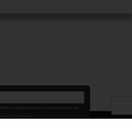
SENTO al trattamento dei miei dati personali per
ivacy Policy clicca qui).