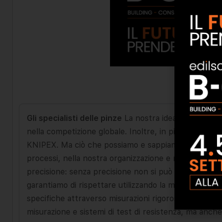
Gli specialisti delle pinze
La nostra idea di base è con
nella competizione globale. Inoltre, in più di 135 an
KNIPEX. Ma ciò che possiamo e sappiamo oggi non è su
processi, nella nostra organizzazione e nelle nostr
precisione: senza precisione non si può avere un ta
garantiamo di rispettare utilizzando la moderna tecn
specifiche attraverso misurazioni rigorose e vari test
misurazione e sistemi di test di resistenza, ma anche