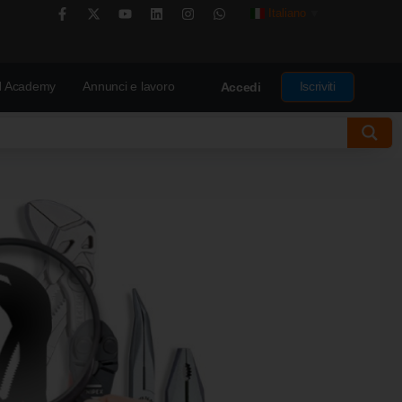
Italiano
▼
 Academy
Annunci e lavoro
Iscriviti
Accedi