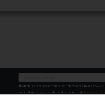
!
Dichiaro di aver preso visione dell'Informativa Privacy e ACCON
finalità di marketing da parte di Edilsocialnetwork
(Per visionare la Pr
Iscriviti