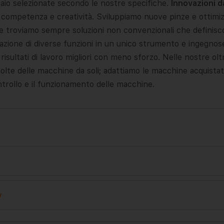
cciaio selezionate secondo le nostre specifiche.
Innovazioni da
a competenza e creatività. Sviluppiamo nuove pinze e ottimizz
che troviamo sempre soluzioni non convenzionali che definisc
ione di diverse funzioni in un unico strumento e ingegnose s
risultati di lavoro migliori con meno sforzo. Nelle nostre
olte delle macchine da soli; adattiamo le macchine acquistate 
ntrollo e il funzionamento delle macchine.
y