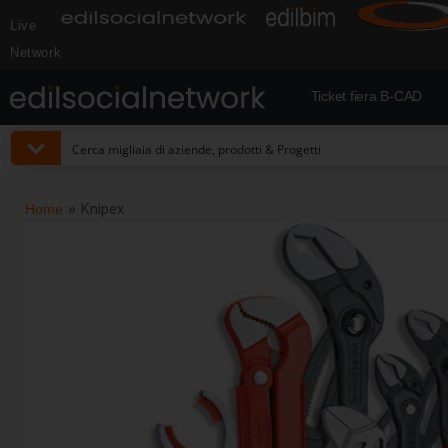
Live
Network
Ticket fiera B-CAD
Home
»
Knipex